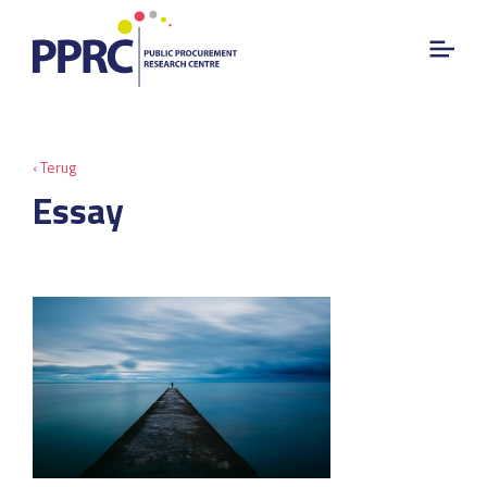
‹ Terug
Essay