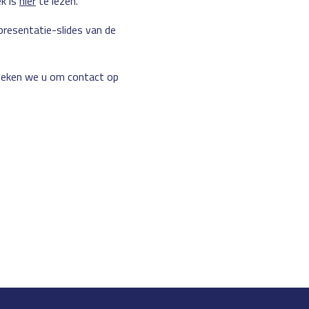
k is
hier
te lezen.
resentatie-slides van de
oeken we u om contact op