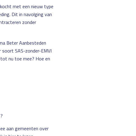
ekocht met een nieuw type
ing. Dit in navolging van
ontracteren zonder
amma Beter Aanbesteden
r soort SAS-zonder-EMVI
 tot nu toe mee? Hoe en
n?
 mee aan gemeenten over