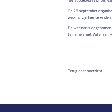
het succesvol inrichten v
Op 28 september organise
webinar zijn
hier
te vinden.
De webinar is opgenomen.
te nemen met Willemien H
Terug naar overzicht