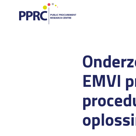
Onderz
EMVI pr
proced
oploss