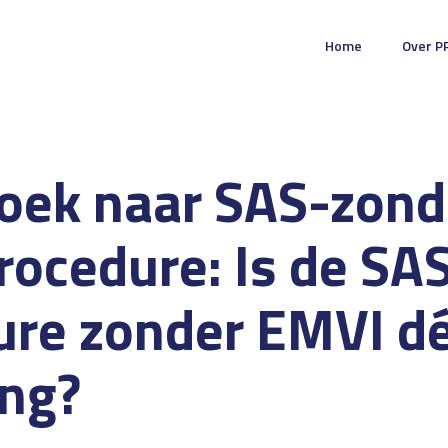
Home
Over P
oek naar SAS-zond
ocedure: Is de SA
ure zonder EMVI d
ing?