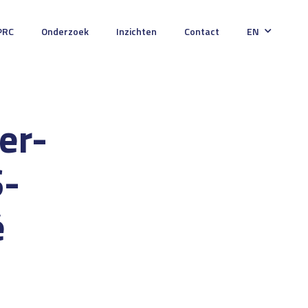
PRC
Onderzoek
Inzichten
Contact
EN
er-
S-
é