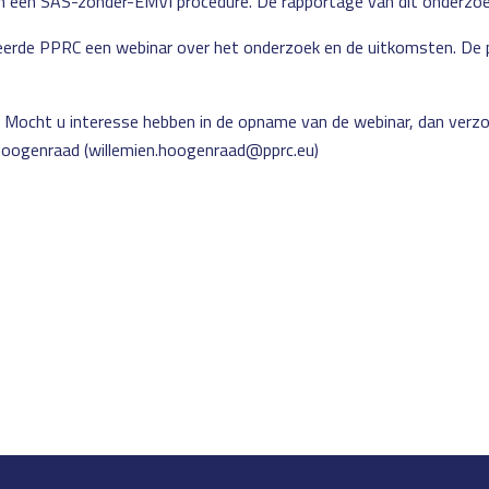
an een SAS-zonder-EMVI procedure. De rapportage van dit onderzoe
erde PPRC een webinar over het onderzoek en de uitkomsten. De p
 Mocht u interesse hebben in de opname van de webinar, dan verz
oogenraad (willemien.hoogenraad@pprc.eu)