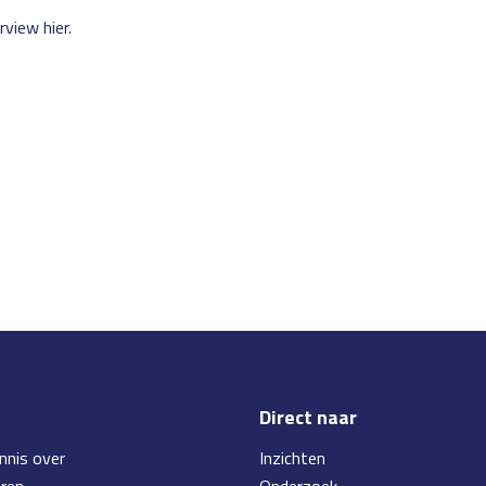
erview
hier
.
Direct naar
nnis over
Inzichten