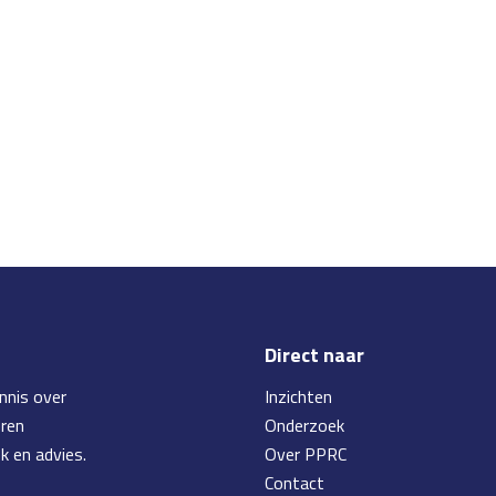
Direct naar
nnis over
Inzichten
eren
Onderzoek
k en advies.
Over PPRC
Contact